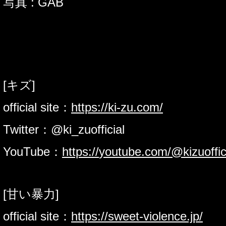
写真 : GAB
[キズ]
official site：
https://
ki-zu.com/
Twitter：@ki_zuofficial
YouTube：
https://
youtube.com/@kizuoffic
[甘い暴力]
official site：
https://
sweet-violence.jp/