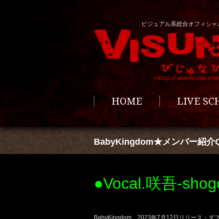
ビジュアル系総合オフィシャ
HOME
LIVE S
BabyKingdom★メンバー紹介Q&
●Vocal.咲吾-shog
BabyKingdom、2023年7月12日リリース・ダブルA