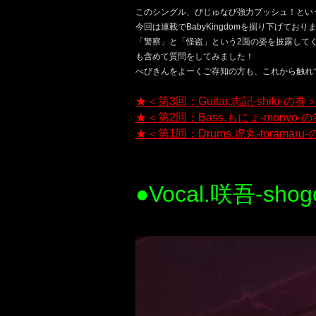
このシングル、びじゅなび強力プッシュ！とい
今回は連載でBabyKingdomを掘り下げており
「警察」と「怪盗」という2面の姿を披露してく
も含めて質問をしてみました！
べびきんをよーくご存知の方も、これから触れ
★＜第3回：Guitar.志記-shiki-
★＜第2回：Bass.もにょ-monyo
★＜第1回：Drums.虎丸-torama
●Vocal.咲吾-shog