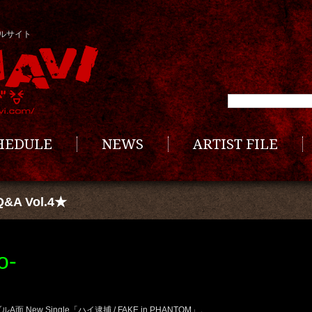
ルサイト
CHEDULE
NEWS
ARTIST FILE
A Vol.4★
o-
面 New Single「ハイ逮捕 / FAKE in PHANTOM」。