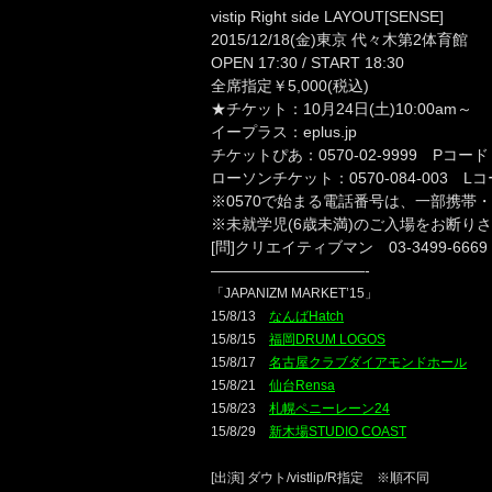
vistip Right side LAYOUT[SENSE]
2015/12/18(金)東京 代々木第2体育館
OPEN 17:30 / START 18:30
全席指定￥5,000(税込)
★チケット：10月24日(土)10:00am～
イープラス：eplus.jp
チケットぴあ：0570-02-9999 Pコード
ローソンチケット：0570-084-003 L
※0570で始まる電話番号は、一部携帯・
※未就学児(6歳未満)のご入場をお断り
[問]クリエイティブマン 03-3499-6669
——————————-
「JAPANIZM MARKET’15」
15/8/13
なんばHatch
15/8/15
福岡DRUM LOGOS
15/8/17
名古屋クラブダイアモンドホール
15/8/21
仙台Rensa
15/8/23
札幌ペニーレーン24
15/8/29
新木場STUDIO COAST
[出演] ダウト/vistlip/R指定 ※順不同