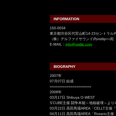
INFORMATION
150-0034
東京都渋谷区代官山町14-23セントラル代
（株）デルファイサウンド内vistlip○○宛
E-MAIL：
info@vistlip.com
BIOGRAPHY
2007年
07月07日 結成
====================
2008年
03月17日 Shibuya O-WEST
S’CUBE主催 闘争本能～地核破壊～よ
03月22日 高田馬場AREA「CELLT主催
04月11日 高田馬場AREA「Rosario主催『N