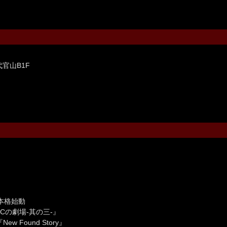
官山B1F
り本格始動
『Cの劇場-其の三-』
ew Found Story』