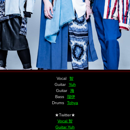
Vocal
智
Guitar
Yuh
Guitar
海
Bass
瑠伊
Drums
Tohya
★Twitter★
Vocal.智
Guitar.Yuh