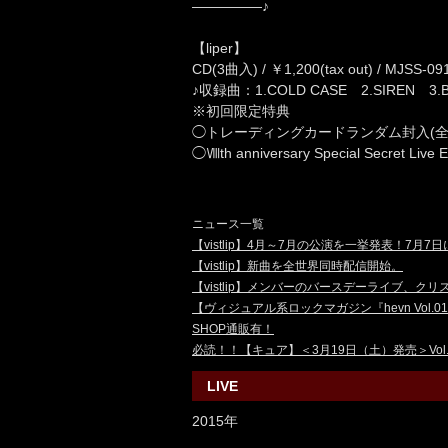
—————♪
【liper】
CD(3曲入) / ￥1,200(tax out) / MJSS-09
♪収録曲：1.COLD CASE 2.SIREN 3.
※初回限定特典
◯トレーディングカードランダム封入(全1
◯Ⅷth anniversary Special Secret Liv
ニュース一覧
【vistlip】4月～7月の公演を一挙発表！7月7日
【vistlip】新曲
を全世界同時配信開始。
【vistlip】メンバーのバースデーライブ、
【ヴィジュアル系ロックマガジン『hevn Vol.0
SHOP通販有！
必読！！【キュア】＜3月19日（土）発売＞Vol.22
LIVE
2015年