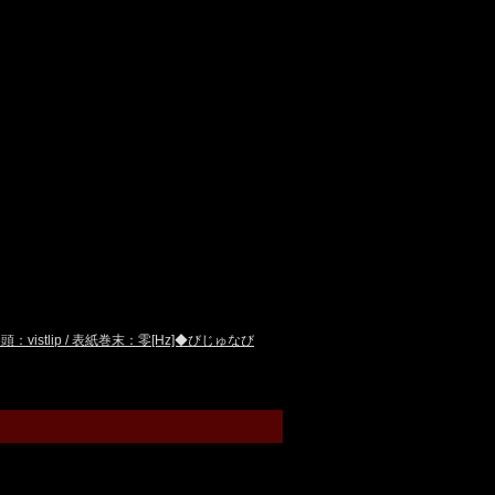
stlip / 表紙巻末：零[Hz]◆びじゅなび