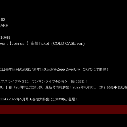
163
BAKE
0種)
e Event【Join us!!】応募Ticket（COLD CASE ver.)
には毎年恒例の結成17周年記念公演をZepp DiverCity TOKYOにて開催！
クリスマスライブを含む、ワンマンライブ4公演を一気に発表！
10』】創刊20周年記念第3弾、最新号情報解禁！2022年4月30日（木）発売◆表紙巻頭：vi
4 / 2022年5月号★巻頭大特集にはvistlipが登場！