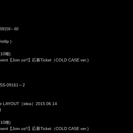
-09159～60
tlip )
0種)
e Event【Join us!!】応募Ticket（COLD CASE ver.)
JSS-09161～2
ide LAYOUT［idea］2015.06.14
録
0種)
e Event【Join us!!】応募Ticket（COLD CASE ver.)