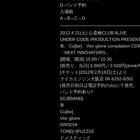
D.バンド予約
入場順
A→B→C→D
2012.4.21(土) 心斎橋CLUB ALIVE
UNDER CODE PRODUCTION PRESEN
朱、Cu[be]、Vior gloire compilat
「NEXT INNOVATORS」
[開場、開演] 15:00 / 15:30
[前売り、当日] 3.000円／3.500円(drin
[チケット]2012年2月18日(土)より
ライカエジソン大阪店 06-6252-6262
(発売日初日は電話予約のみ)にて発売。
バンド予約有り!!
[出演BAND]
朱
Cu[be]
Vior gloire
OROCHI
TONE[+]PUZZLE
ドメスティック