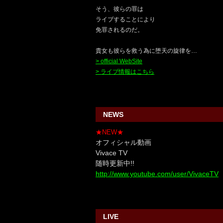
そう、彼らの罪は
ライブすることにより
免罪されるのだ。
貴女も彼らを救う為に堕天の旋律を…
> official WebSite
> ライブ情報はこちら
NEWS
★NEW★
オフィシャル動画
Vivace TV
随時更新中!!
http://www.youtube.com/user/VivaceTV
LIVE