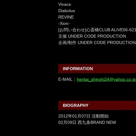
Vivace
Diabolus
REVINE
-Xion-
[お問い合わせ]心斎橋CLUB ALIVE06-621
主催 UNDER CODE PRODUCTION
企画/制作 UNDER CODE PRODUCTION
INFORMATION
E-MAIL：
hentai_shinshi24@yahoo.co.jp
BIOGRAPHY
2012年01月07日 活動開始
02月09日 西九条BRAND NEW