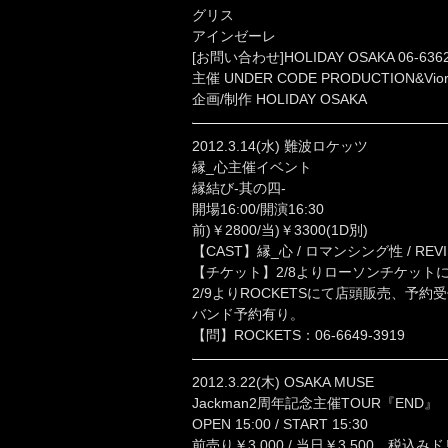
グリス
アインゼーレ
[お問い合わせ]HOLIDAY OSAKA 06-6362
主催 UNDER CODE PRODUCTION&Vior g
企画/制作 HOLIDAY OSAKA
2012.3.14(水) 難波ロケッツ
縁_心主催イベント
縁結び-其の四-
開場16:00/開演16:30
前)￥2800/当)￥3300(1D別)
【CAST】縁_心 / ロマンシング性 / REVINE / Vi
【チケット】2/8よりローソンチケット
2/9よりROCKETSにて店頭販売、予約
バンド予約有り。
【問】ROCKETS：06-6649-3919
2012.3.22(木) OSAKA MUSE
Jackman2周年記念主催TOUR『END』
OPEN 15:00 / START 15:30
前売り￥3,000 / 当日￥3,500 税込み