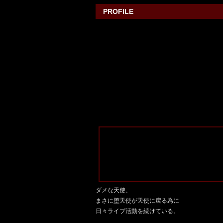
PROFILE
ダメな天使、
まさに堕天使が天使に戻る為に
日々ライブ活動を続けている。