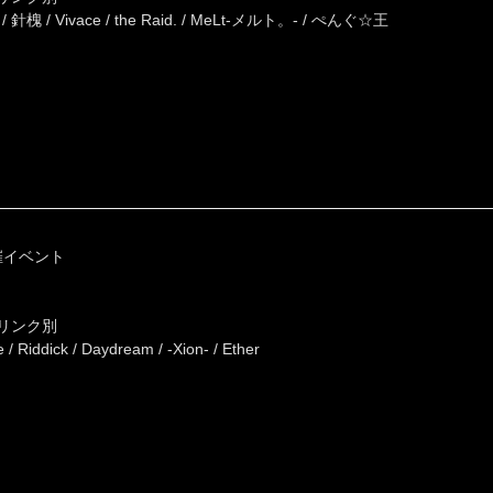
z / 針槐 / Vivace / the Raid. / MeLt-メルト。- / ぺんぐ☆王
主催イベント
ドリンク別
 Riddick / Daydream / -Xion- / Ether