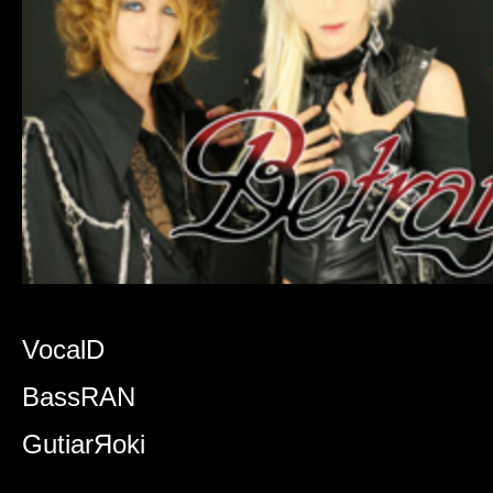
Vocal
D
Bass
RAN
Gutiar
Яoki