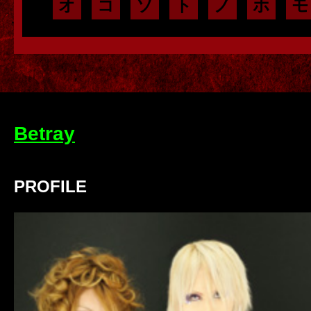
オ
コ
ソ
ト
ノ
ホ
モ
Betray
PROFILE