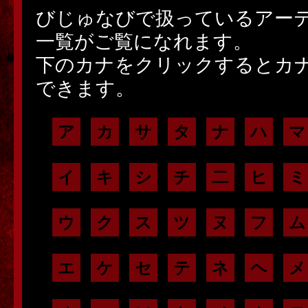
びじゅなびで扱っているアー
一覧がご覧になれます。
下のカナをクリックするとカ
できます。
ア
カ
サ
タ
ナ
ハ
マ
イ
キ
シ
チ
二
ヒ
ミ
ウ
ク
ス
ツ
ヌ
フ
ム
エ
ケ
セ
テ
ネ
ヘ
メ