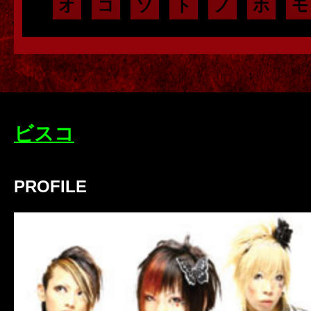
オ
コ
ソ
ト
ノ
ホ
モ
ビスコ
PROFILE