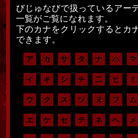
びじゅなびで扱っているアー
一覧がご覧になれます。
下のカナをクリックするとカ
できます。
ア
カ
サ
タ
ナ
ハ
マ
イ
キ
シ
チ
二
ヒ
ミ
ウ
ク
ス
ツ
ヌ
フ
ム
エ
ケ
セ
テ
ネ
ヘ
メ