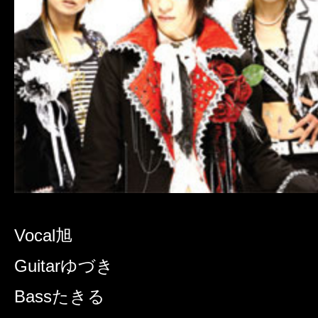
Vocal
旭
Guitar
ゆづき
Bass
たきる