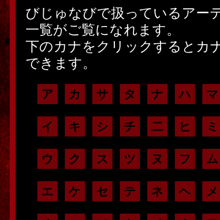
びじゅなびで扱っているアー
一覧がご覧になれます。
下のカナをクリックするとカ
できます。
ア
カ
サ
タ
ナ
ハ
マ
イ
キ
シ
チ
二
ヒ
ミ
ウ
ク
ス
ツ
ヌ
フ
ム
エ
ケ
セ
テ
ネ
ヘ
メ