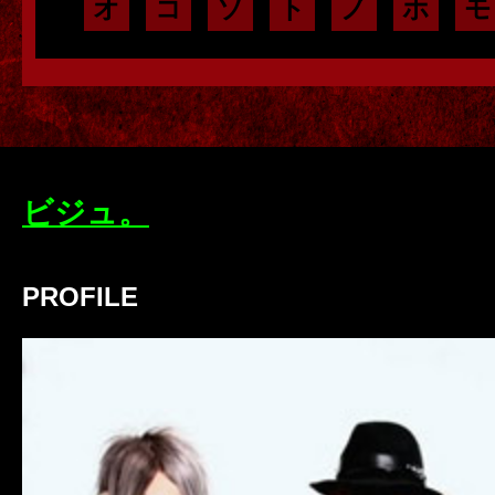
オ
コ
ソ
ト
ノ
ホ
モ
ビジュ。
PROFILE