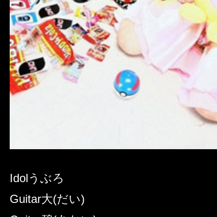
Idol
うぶろ
Guitar
大(だい)