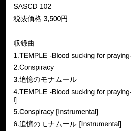
SASCD-102
税抜価格 3,500円
収録曲
1.TEMPLE -Blood sucking for praying
2.Conspiracy
3.追憶のモナムール
4.TEMPLE -Blood sucking for praying-
l]
5.Conspiracy [Instrumental]
6.追憶のモナムール [Instrumental]