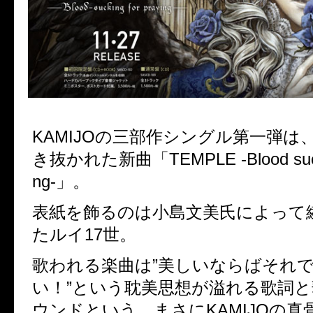
KAMIJOの三部作シングル第一弾は
き抜かれた新曲「TEMPLE -Blood suckin
ng-」。
表紙を飾るのは小島文美氏によって
たルイ17世。
歌われる楽曲は”美しいならばそれ
い！”という耽美思想が溢れる歌詞
ウンドという、まさにKAMIJOの真