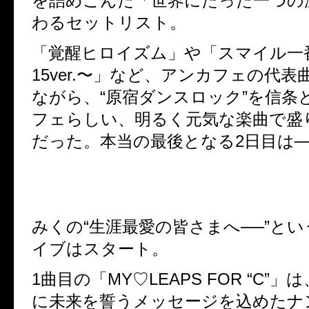
を詰めこんだ「世界にたった一つの
わるセットリスト。
「覚醒ヒロイズム」や「スマイル一
15ver.〜」など、アンカフェの代
ながら、“原宿ダンスロック”を信条
フェらしい、明るく元気な楽曲で盛
だった。本当の最後となる2日目は─
みくの“生涯最愛の皆さまへ──”と
イブはスタート。
1曲目の「MY♡LEAPS FOR “C”
に未来を誓うメッセージを込めたナ