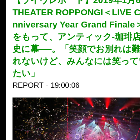
【ライヴレポート】2019年1月
THEATER ROPPONGI＜LIVE CA
nniversary Year Grand Fin
をもって、アンティック-珈琲店-
史に幕──。「笑顔でお別れは
れないけど、みんなには笑って
たい」
REPORT - 19:00:06